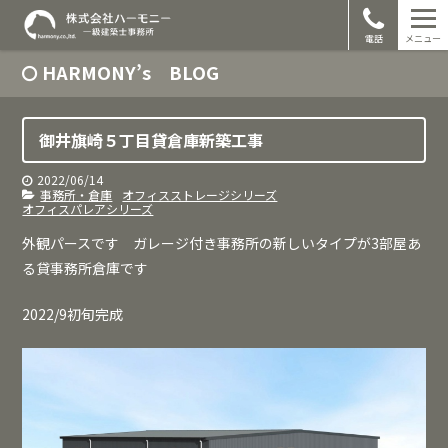
電話
メニュー
HARMONY’s BLOG
御井旗崎５丁目貸倉庫新築工事
2022/06/14
事務所・倉庫
オフィスストレージシリーズ
オフィスパレアシリーズ
外観パースです ガレージ付き事務所の新しいタイプが3部屋あ
る貸事務所倉庫です
2022/9初旬完成